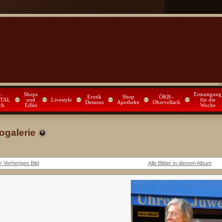
-
Shops
Ermutigung
Erotik
Shop
ÖKB -
TAL
und
Livestyle
für die
Dessous
Apotheke
Obervellach
ch
Edles
Woche
ogalerie
< Vorheriges Bild
Alle Bilder in diesem Album