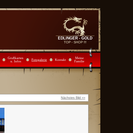
EDLINGER - GOLD
TOP - SHOP !!!
Grußkarten
Meine
Fotogalerie
Kontakt
u. Infos
Familie
Nächstes Bild >>