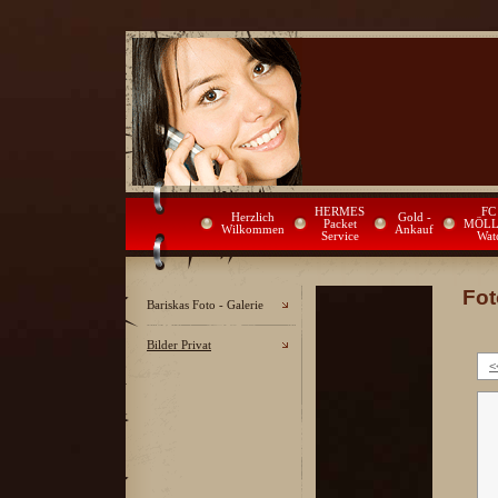
HERMES
FC 
Herzlich
Gold -
Packet
MÖLL
Wilkommen
Ankauf
Service
Wat
Fot
Bariskas Foto - Galerie
Bilder Privat
<